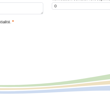
*
tialité.