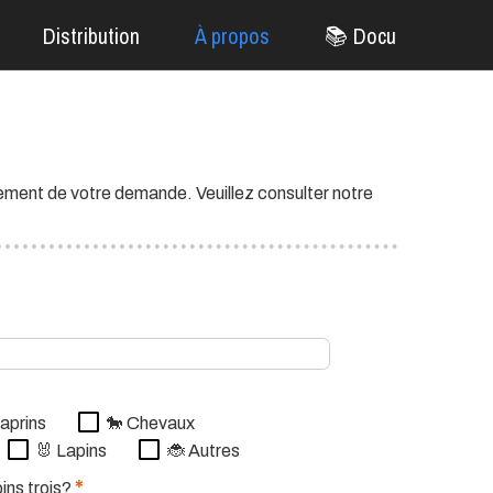
Distribution
À propos
📚 Docu
tement de votre demande. Veuillez consulter notre
caprins
🐎 Chevaux
🐰 Lapins
🐞 Autres
*
ins trois?